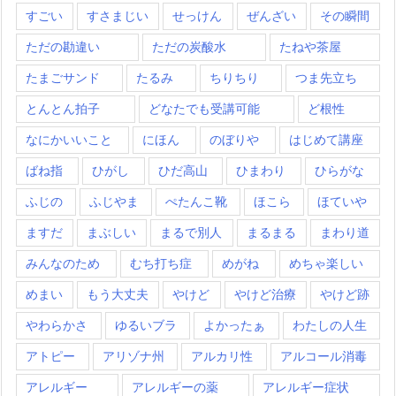
すごい
すさまじい
せっけん
ぜんざい
その瞬間
ただの勘違い
ただの炭酸水
たねや茶屋
たまごサンド
たるみ
ちりちり
つま先立ち
とんとん拍子
どなたでも受講可能
ど根性
なにかいいこと
にほん
のぼりや
はじめて講座
ばね指
ひがし
ひだ高山
ひまわり
ひらがな
ふじの
ふじやま
ぺたんこ靴
ほこら
ほていや
ますだ
まぶしい
まるで別人
まるまる
まわり道
みんなのため
むち打ち症
めがね
めちゃ楽しい
めまい
もう大丈夫
やけど
やけど治療
やけど跡
やわらかさ
ゆるいブラ
よかったぁ
わたしの人生
アトピー
アリゾナ州
アルカリ性
アルコール消毒
アレルギー
アレルギーの薬
アレルギー症状