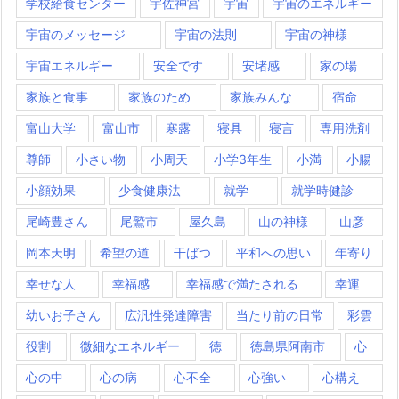
学校給食センター
宇佐神宮
宇宙
宇宙のエネルギー
宇宙のメッセージ
宇宙の法則
宇宙の神様
宇宙エネルギー
安全です
安堵感
家の場
家族と食事
家族のため
家族みんな
宿命
富山大学
富山市
寒露
寝具
寝言
専用洗剤
尊師
小さい物
小周天
小学3年生
小満
小腸
小顔効果
少食健康法
就学
就学時健診
尾崎豊さん
尾鷲市
屋久島
山の神様
山彦
岡本天明
希望の道
干ばつ
平和への思い
年寄り
幸せな人
幸福感
幸福感で満たされる
幸運
幼いお子さん
広汎性発達障害
当たり前の日常
彩雲
役割
微細なエネルギー
徳
徳島県阿南市
心
心の中
心の病
心不全
心強い
心構え