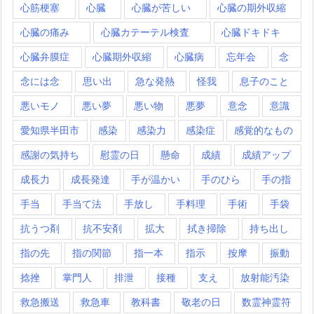
心筋梗塞
心臓
心臓が苦しい
心臓の期外収縮
心臓の痛み
心臓カテーテル検査
心臓ドキドキ
心臓弁膜症
心臓期外収縮
心臓病
忘年会
念
念には念
思い出
急な発熱
怪我
息子のこと
悪いモノ
悪い夢
悪い物
悪夢
意念
意識
愛知県半田市
感染
感染力
感染症
感覚的なもの
感謝の気持ち
慰霊の日
懸命
成績
成績アップ
成長力
成長発達
手が温かい
手のひら
手の指
手当
手当て法
手放し
手料理
手術
手袋
抗うつ剤
抗不安剤
拡大
拭き掃除
持ち出し
指の先
指の関節
指一本
指示
按摩
振動
捻挫
掌門人
排泄
接種
支え
放射能汚染
救急搬送
救急車
教科書
敬老の日
数霊神霊符