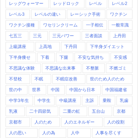
レッグウォーマー
レッドロック
レベル
レベル2
レベル3
レベルの違い
レーシック手術
ワクチン
ワクチン接種
ワセリンクリーム
一子相伝
一般常識
七五三
三元
三元パワー
三者面談
上丹田
上級講座
上高地
下丹田
下半身ダイエット
下半身痩せ
下着
下腿
不安な気持ち
不安感
不思議な体験
不思議な出来事
不整脈
不燃ゴミ
不登校
不眠
不眠症改善
世のため人のため
世の中
世界
中国
中国から日本
中国福建省
中学3年生
中学生
中級講座
主訴
乗鞍
乳歯
乳液
二十四節気
二重の虹
五台山
京都
京都市
人のため
人のエネルギー
人の役割
人の思い
人の為
人中
人事を尽くす