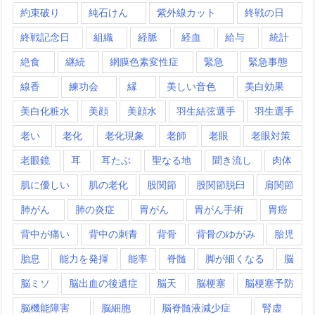
約束破り
純石けん
紫外線カット
終戦の日
終戦記念日
組織
経脈
経血
給与
統計
絶食
継続
網膜色素変性症
緊急
緊急事態
線香
練功会
縁
美しい音色
美白効果
美白化粧水
美顔
美顔水
羽生結弦選手
羽生選手
老い
老化
老化現象
老師
老眼
老眼対策
老眼鏡
耳
耳たぶ
聖なる地
聞き流し
肉体
肌に優しい
肌の老化
股関節
股関節脱臼
肩関節
肺がん
肺の炎症
胃がん
胃がん手術
胃癌
背中が痛い
背中の刺青
背骨
背骨のゆがみ
胎児
胎息
能力を発揮
能率
脊髄
脚が細くなる
脳
脳ミソ
脳出血の後遺症
脳天
脳梗塞
脳梗塞予防
脳機能障害
脳細胞
脳脊髄液減少症
腎虚