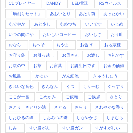
CDプレイヤー
DANDY
LED電球
RSウイルス
「場創りセット」
あおいとり
あたり前
あったかい
あでやか
あと少し
あめつち
いいです
いじめ
いつの間にか
おいしいコーヒー
おいしさ
おう吐
おなら
おへそ
おやま
お告げ
お地蔵様
お守り袋
お引っ越し
お母さん
お渡し
お礼です
お腹の中
お茶
お言葉
お誕生日です
お金の価値
お風呂
かゆい
がん細胞
きゅうしゅう
きれいな音色
ぎんなん
くつ
くりーむ
ぐっすり
ここが一番
こめかみ
ご依頼
ご挨拶
さとり
さとり さとりの法
さとる
さらり
さわやかな香り
しおひるの珠
しおみつの珠
しなやかさ
しまむら
しみ
すい臓がん
すい臓ガン
すがすがしい