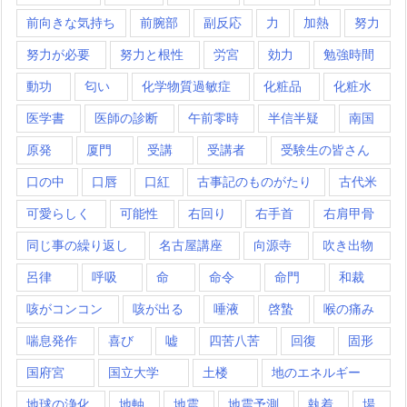
前向きな気持ち
前腕部
副反応
力
加熱
努力
努力が必要
努力と根性
労宮
効力
勉強時間
動功
匂い
化学物質過敏症
化粧品
化粧水
医学書
医師の診断
午前零時
半信半疑
南国
原発
厦門
受講
受講者
受験生の皆さん
口の中
口唇
口紅
古事記のものがたり
古代米
可愛らしく
可能性
右回り
右手首
右肩甲骨
同じ事の繰り返し
名古屋講座
向源寺
吹き出物
呂律
呼吸
命
命令
命門
和裁
咳がコンコン
咳が出る
唾液
啓蟄
喉の痛み
喘息発作
喜び
嘘
四苦八苦
回復
固形
国府宮
国立大学
土楼
地のエネルギー
地球の浄化
地軸
地震
地震予測
執着
場