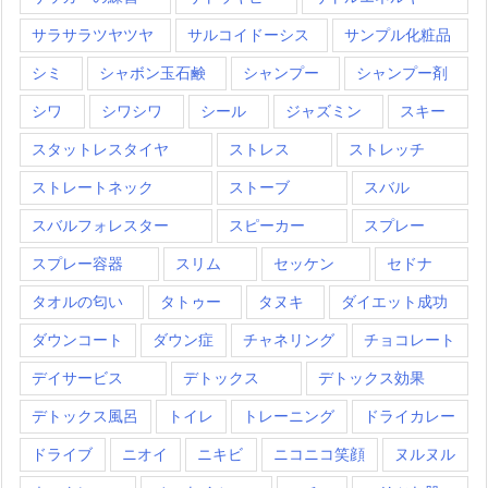
サラサラツヤツヤ
サルコイドーシス
サンプル化粧品
シミ
シャボン玉石鹸
シャンプー
シャンプー剤
シワ
シワシワ
シール
ジャズミン
スキー
スタットレスタイヤ
ストレス
ストレッチ
ストレートネック
ストーブ
スバル
スバルフォレスター
スピーカー
スプレー
スプレー容器
スリム
セッケン
セドナ
タオルの匂い
タトゥー
タヌキ
ダイエット成功
ダウンコート
ダウン症
チャネリング
チョコレート
デイサービス
デトックス
デトックス効果
デトックス風呂
トイレ
トレーニング
ドライカレー
ドライブ
ニオイ
ニキビ
ニコニコ笑顔
ヌルヌル