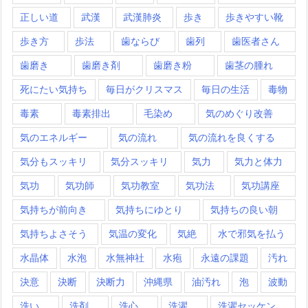
正しい道
武漢
武漢肺炎
歩き
歩きやすい靴
歩き方
歩法
歯ならび
歯列
歯医者さん
歯磨き
歯磨き剤
歯磨き粉
歯茎の腫れ
死にたい気持ち
毎日がクリスマス
毎日の生活
毒物
毒素
毒素排出
毛染め
気のめぐり改善
気のエネルギー
気の流れ
気の流れを良くする
気分もスッキリ
気分スッキリ
気力
気力と体力
気功
気功師
気功教室
気功法
気功講座
気持ちが前向き
気持ちにゆとり
気持ちの良い朝
気持ちよさそう
気温の変化
気絶
水で邪気を払う
水晶体
水泡
水無神社
水疱
永遠の課題
汚れ
決意
決断
決断力
沖縄県
油汚れ
泡
波動
洗い
洗剤
洗心
洗濯
洗濯セッケン