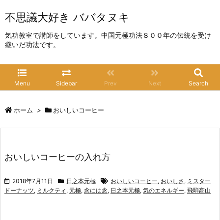
不思議大好き ババタヌキ
気功教室で講師をしています。中国元極功法８００年の伝統を受け
継いだ功法です。
Menu
Sidebar
Prev
Next
Search
ホーム
>
おいしいコーヒー
おいしいコーヒーの入れ方
2018年7月11日
日之本元極
おいしいコーヒー
,
おいしさ
,
ミスター
ドーナッツ
,
ミルクティ
,
元極
,
念には念
,
日之本元極
,
気のエネルギー
,
飛騨高山