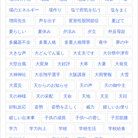
場のエネルギー
場作り
塩で邪気を払う
塩をまく
増田先生
声を出す
変形性股関節症
夏ばて
夏らしい
夏休み
夕涼み
夕立
外反母趾
多臓器不全
多重人格
多重人格障害
夜中
夢の中
大きな声
大どんでん返し
大丈夫です
大分県中津市
大型台風
大変身
大好評
大寒
大暑
大発見
大神神社
大谷翔平選手
大阪講座
大雨警報
大雪
大震災
天からのお知らせ
天の声
天の御中主
天の神様
天の采配
天命
天地
天災
天目
好転反応
姿勢
姿勢を正しく
威力
嬉しいお便り
嬉しい出来事
子供の成長
子供への脅し
子宮筋腫
学力
学力向上
学校
学校生活
学校給食