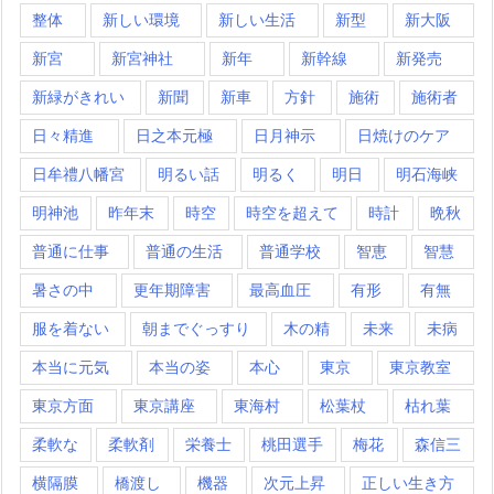
整体
新しい環境
新しい生活
新型
新大阪
新宮
新宮神社
新年
新幹線
新発売
新緑がきれい
新聞
新車
方針
施術
施術者
日々精進
日之本元極
日月神示
日焼けのケア
日牟禮八幡宮
明るい話
明るく
明日
明石海峡
明神池
昨年末
時空
時空を超えて
時計
晩秋
普通に仕事
普通の生活
普通学校
智恵
智慧
暑さの中
更年期障害
最高血圧
有形
有無
服を着ない
朝までぐっすり
木の精
未来
未病
本当に元気
本当の姿
本心
東京
東京教室
東京方面
東京講座
東海村
松葉杖
枯れ葉
柔軟な
柔軟剤
栄養士
桃田選手
梅花
森信三
横隔膜
橋渡し
機器
次元上昇
正しい生き方