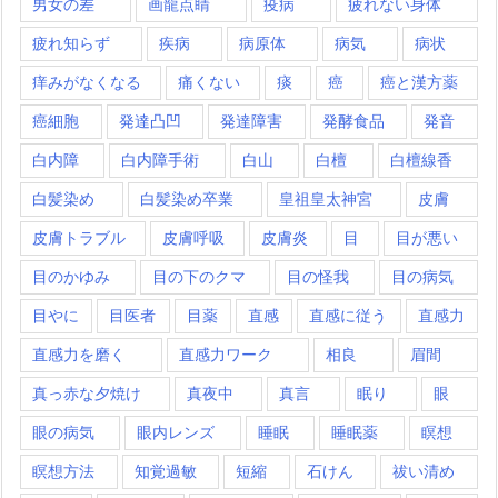
男女の差
画龍点睛
疫病
疲れない身体
疲れ知らず
疾病
病原体
病気
病状
痒みがなくなる
痛くない
痰
癌
癌と漢方薬
癌細胞
発達凸凹
発達障害
発酵食品
発音
白内障
白内障手術
白山
白檀
白檀線香
白髪染め
白髪染め卒業
皇祖皇太神宮
皮膚
皮膚トラブル
皮膚呼吸
皮膚炎
目
目が悪い
目のかゆみ
目の下のクマ
目の怪我
目の病気
目やに
目医者
目薬
直感
直感に従う
直感力
直感力を磨く
直感力ワーク
相良
眉間
真っ赤な夕焼け
真夜中
真言
眠り
眼
眼の病気
眼内レンズ
睡眠
睡眠薬
瞑想
瞑想方法
知覚過敏
短縮
石けん
祓い清め