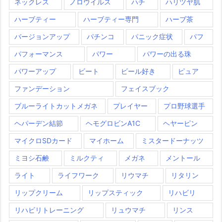
ネックレス
ノロウイルス
ハチ
ハリツヤ肌
ハーブティー
ハーブティー専門
ハーブ茶
バージョンアップ
パチンコ
パニック症状
パフ
パフォーマンス
パワー
パワーの出る珠
パワーアップ
ビート
ビール好き
ピュア
ファンデーション
フェイスブック
ブルーライトカットメガネ
プレイヤー
プロ野球選手
ヘパーデン結節
ヘモグロビンA1C
ヘヤーピン
マイクロSDカード
マイホーム
ミスタードーナッツ
ミヨシ石鹸
ミルクティ
メガネ
メントール
ライト
ライフワーク
リウマチ
リタリン
リップクリーム
リップスティック
リハビリ
リハビリトレーニング
リュウマチ
リンス