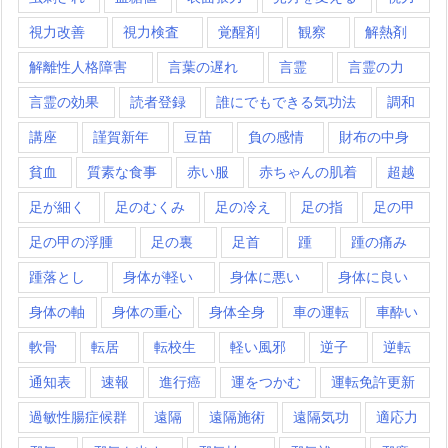
視力改善
視力検査
覚醒剤
観察
解熱剤
解離性人格障害
言葉の遅れ
言霊
言霊の力
言霊の効果
読者登録
誰にでもできる気功法
調和
講座
謹賀新年
豆苗
負の感情
財布の中身
貧血
質素な食事
赤い服
赤ちゃんの肌着
超越
足が細く
足のむくみ
足の冷え
足の指
足の甲
足の甲の浮腫
足の裏
足首
踵
踵の痛み
踵落とし
身体が軽い
身体に悪い
身体に良い
身体の軸
身体の重心
身体全身
車の運転
車酔い
軟骨
転居
転校生
軽い風邪
逆子
逆転
通知表
速報
進行癌
運をつかむ
運転免許更新
過敏性腸症候群
遠隔
遠隔施術
遠隔気功
適応力