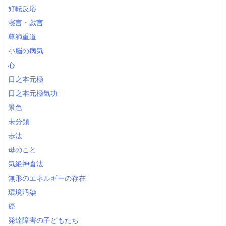
好転反応
寝言・戯言
尊師重道
小脳の病気
心
日之本元極
日之本元極気功
景色
未分類
歩法
母のこと
気絶神倉法
無形のエネルギーの存在
環境汚染
癌
発達障害の子どもたち