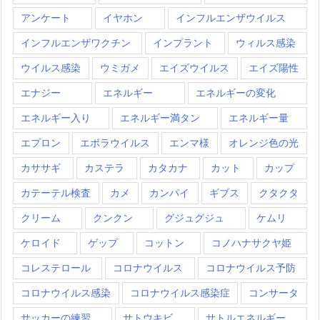
アンケート
イヤホン
インフルエンザウイルス
インフルエンザワクチン
インプラント
ウィルス感染
ウイルス感染
ウミガメ
エイズウイルス
エイズ陽性
エナジー
エネルギー
エネルギーの変化
エネルギー入り
エネルギー満タン
エネルギー量
エプロン
エボラウイルス
エンマ様
オレンジ色の光
カササギ
カステラ
カタカナ
カット
カップ
カテーテル検査
カメ
カンパイ
ギブス
クタクタ
クリーム
クンクン
グジュグジュ
ケムリ
ケロイド
ゲップ
コットン
コノハナサクヤ姫
コレステロール
コロナウイルス
コロナウイルス予防
コロナウイルス感染
コロナウイルス感染症
コンサータ
サッカーの練習
サトウキビ
サトルエネルギー