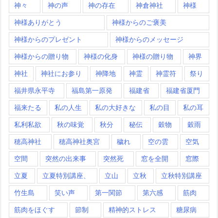
神々
神の声
神の存在
神倉神社
神様
神様ありがとう
神様からのご褒美
神様からのプレゼント
神様からのメッセージ
神様からの贈り物
神様の化身
神様の贈り物
神界
神社
神社にお参り
神降地
神霊
神霊符
祭り
福井県永平寺
福島第一原発
福建省
福建省厦門
福来たる
私の人生
私の大好きな
私の目
私の耳
私利私欲
秋の味覚
秋分
秘伝
穀物
穀雨
穂高神社
穂高神社奥宮
穢れ
空の雲
空気
空間
突然の出来事
突然死
窓を全開
窓際
立夏
立夏特別講座、
立山
立秋
立秋特別講座
竹生島
笑い声
第一関節
第六感
筋肉
筋肉をほぐす
節制
精神的ストレス
糖尿病