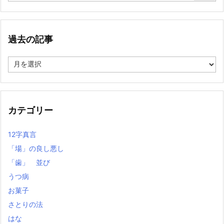
過去の記事
過
去
の
記
事
カテゴリー
12字真言
「場」の良し悪し
「歯」 並び
うつ病
お菓子
さとりの法
はな