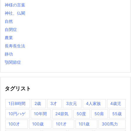
神様の言葉
神社、仏閣
自然
自閉症
農業
長寿長生法
静功
顎関節症
タグリスト
1日8時間
2歳
3才
3次元
4人家族
4歳児
10円ハゲ
10年間
24節気
50度
50肩
55歳
100才
100歳
101才
101歳
300馬力