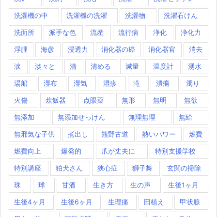
洗濯機の中
洗濯機の洗濯
洗濯物
洗濯石けん
洗面所
派手な色
流産
流行病
浄化
浄化力
浮腫
海彦
浸透力
消化器の癌
消化器官
消去
涙
淡々と
清
清める
減量
温度計
湧水
湯船
湿布
湿気
湿疹
滝
潰瘍
濁り
火傷
炊飯器
点眼薬
無形
無明
無欲
無添加
無添加せっけん
無理無理
無給
無邪気な子供
煮出し
熊野古道
熱いパワー
燃費
燃費向上
爆発的
爪が丈夫に
特別支援学校
特別講座
狛犬さん
狭心症
獅子舞
玄関の掃除
珠
球
甘酒
生き方
生の声
生後1ヶ月
生後4ヶ月
生後6ヶ月
生理痛
田植え
甲状腺