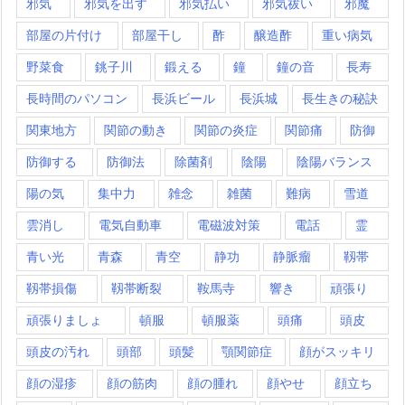
邪気
邪気を出す
邪気払い
邪気祓い
邪魔
部屋の片付け
部屋干し
酢
醸造酢
重い病気
野菜食
銚子川
鍛える
鐘
鐘の音
長寿
長時間のパソコン
長浜ビール
長浜城
長生きの秘訣
関東地方
関節の動き
関節の炎症
関節痛
防御
防御する
防御法
除菌剤
陰陽
陰陽バランス
陽の気
集中力
雑念
雑菌
難病
雪道
雲消し
電気自動車
電磁波対策
電話
霊
青い光
青森
青空
静功
静脈瘤
靱帯
靱帯損傷
靱帯断裂
鞍馬寺
響き
頑張り
頑張りましょ
頓服
頓服薬
頭痛
頭皮
頭皮の汚れ
頭部
頭髪
顎関節症
顔がスッキリ
顔の湿疹
顔の筋肉
顔の腫れ
顔やせ
顔立ち