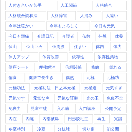
人付き合いが苦手
人工関節
人格統合
人格統合調和法
人格障害
人混み
人違い
今年は暖かい
今年もよろしく
今日も元気
今日も頭痛
介護日記
介護者
仏教
任脈
休養
位山
位山巨石
低周波
住まい
体内
体力
体力アップ
体質改善
依存性
依存性薬物
便座シート
便秘解消
信頼関係
修練
倒れる
偏食
健康で長生き
偶然
元極
元極功
元極功法
元極功法 日之本元極
元極道
元気すぎ
元気です
元気な声
元気な証拠
光の玉
免疫不全
免疫力
児童生徒
入れ歯
入門講座
公開予定
内在
内臓
内部被爆
円形脱毛症
再生
冗談
冬至特別
冷夏
分杭峠
切り傷
初公開