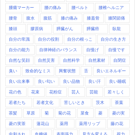
腫瘍マーカー
腰の痛み
腰ベルト
腰椎ヘルニア
腰骨
腹水
腹筋
膝の痛み
膝蓋骨
膝関節痛
膝頭
膠原病
膵臓がん
膵臓癌
臥龍
自分の常識
自分の役割
自分の根っこ
自分の生き方
自分の能力
自律神経のバランス
自慢げ
自慢です
自然な笑顔
自然災害
自然科学
自然素材
自閉症
臭い
致命的なミス
興奮状態
舌
良いエネルギー
良い出来事
良い匂い
良い品物
良い汗
良い睡眠
花の色
花束
花粉症
芸人
芸能
若々しく
若者たち
若者文化
苦しいとき
茨木
茶葉
茶髪
草原
菊
菊の花
菜食
菱
菱の実
菱の実茶
蓮花山
薬用
薬用リップ
藤の花
虫刺され
血糖値
表面張力
見方を変える
視力