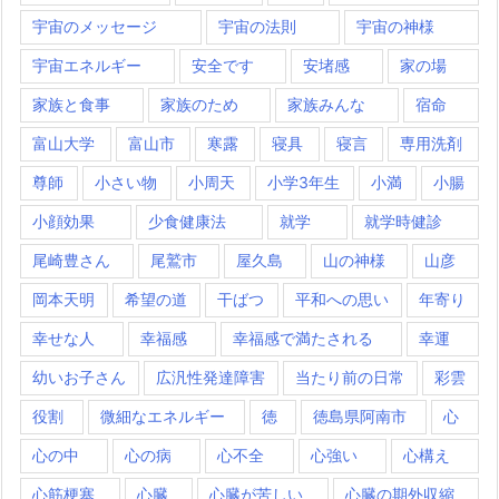
宇宙のメッセージ
宇宙の法則
宇宙の神様
宇宙エネルギー
安全です
安堵感
家の場
家族と食事
家族のため
家族みんな
宿命
富山大学
富山市
寒露
寝具
寝言
専用洗剤
尊師
小さい物
小周天
小学3年生
小満
小腸
小顔効果
少食健康法
就学
就学時健診
尾崎豊さん
尾鷲市
屋久島
山の神様
山彦
岡本天明
希望の道
干ばつ
平和への思い
年寄り
幸せな人
幸福感
幸福感で満たされる
幸運
幼いお子さん
広汎性発達障害
当たり前の日常
彩雲
役割
微細なエネルギー
徳
徳島県阿南市
心
心の中
心の病
心不全
心強い
心構え
心筋梗塞
心臓
心臓が苦しい
心臓の期外収縮