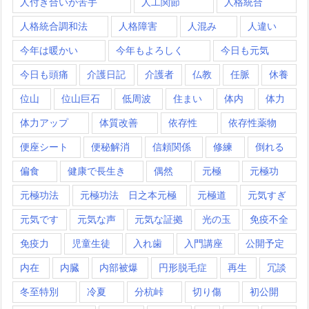
人付き合いが苦手
人工関節
人格統合
人格統合調和法
人格障害
人混み
人違い
今年は暖かい
今年もよろしく
今日も元気
今日も頭痛
介護日記
介護者
仏教
任脈
休養
位山
位山巨石
低周波
住まい
体内
体力
体力アップ
体質改善
依存性
依存性薬物
便座シート
便秘解消
信頼関係
修練
倒れる
偏食
健康で長生き
偶然
元極
元極功
元極功法
元極功法 日之本元極
元極道
元気すぎ
元気です
元気な声
元気な証拠
光の玉
免疫不全
免疫力
児童生徒
入れ歯
入門講座
公開予定
内在
内臓
内部被爆
円形脱毛症
再生
冗談
冬至特別
冷夏
分杭峠
切り傷
初公開