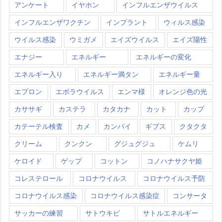
アンケート
イヤホン
インフルエンザウイルス
インフルエンザワクチン
インプラント
ウィルス感染
ウイルス感染
ウミガメ
エイズウイルス
エイズ陽性
エナジー
エネルギー
エネルギーの変化
エネルギー入り
エネルギー満タン
エネルギー量
エプロン
エボラウイルス
エンマ様
オレンジ色の光
カササギ
カステラ
カタカナ
カット
カップ
カテーテル検査
カメ
カンパイ
ギブス
クタクタ
クリーム
クンクン
グジュグジュ
ケムリ
ケロイド
ゲップ
コットン
コノハナサクヤ姫
コレステロール
コロナウイルス
コロナウイルス予防
コロナウイルス感染
コロナウイルス感染症
コンサータ
サッカーの練習
サトウキビ
サトルエネルギー