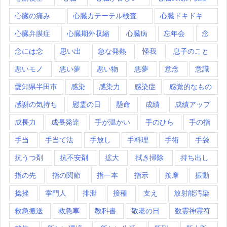
心臓の痛み
心臓カテーテル検査
心臓ドキドキ
心臓弁膜症
心臓期外収縮
心臓病
忘年会
念
念には念
思い出
急な発熱
怪我
息子のこと
悪いモノ
悪い夢
悪い物
悪夢
意念
意識
愛知県半田市
感染
感染力
感染症
感覚的なもの
感謝の気持ち
慰霊の日
懸命
成績
成績アップ
成長力
成長発達
手が温かい
手のひら
手の指
手当
手当て法
手放し
手料理
手術
手袋
抗うつ剤
抗不安剤
拡大
拭き掃除
持ち出し
指の先
指の関節
指一本
指示
按摩
振動
捻挫
掌門人
排泄
接種
支え
放射能汚染
救急搬送
救急車
教科書
敬老の日
数霊神霊符