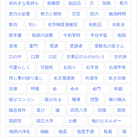
前向きな気持ち
前腕部
副反応
力
加熱
努力
努力が必要
努力と根性
労宮
効力
勉強時間
動功
匂い
化学物質過敏症
化粧品
化粧水
医学書
医師の診断
午前零時
半信半疑
南国
原発
厦門
受講
受講者
受験生の皆さん
口の中
口唇
口紅
古事記のものがたり
古代米
可愛らしく
可能性
右回り
右手首
右肩甲骨
同じ事の繰り返し
名古屋講座
向源寺
吹き出物
呂律
呼吸
命
命令
命門
和裁
咳がコンコン
咳が出る
唾液
啓蟄
喉の痛み
喘息発作
喜び
嘘
四苦八苦
回復
固形
国府宮
国立大学
土楼
地のエネルギー
地球の浄化
地軸
地震
地震予測
執着
場