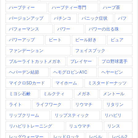
ハーブティー
ハーブティー専門
ハーブ茶
バージョンアップ
パチンコ
パニック症状
パフ
パフォーマンス
パワー
パワーの出る珠
パワーアップ
ビート
ビール好き
ピュア
ファンデーション
フェイスブック
ブルーライトカットメガネ
プレイヤー
プロ野球選手
ヘパーデン結節
ヘモグロビンA1C
ヘヤーピン
マイクロSDカード
マイホーム
ミスタードーナッツ
ミヨシ石鹸
ミルクティ
メガネ
メントール
ライト
ライフワーク
リウマチ
リタリン
リップクリーム
リップスティック
リハビリ
リハビリトレーニング
リュウマチ
リンス
レッグウォーマー
レッドロック
レベル
レベル2