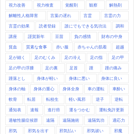
視力改善
視力検査
覚醒剤
観察
解熱剤
解離性人格障害
言葉の遅れ
言霊
言霊の力
言霊の効果
読者登録
誰にでもできる気功法
調和
講座
謹賀新年
豆苗
負の感情
財布の中身
貧血
質素な食事
赤い服
赤ちゃんの肌着
超越
足が細く
足のむくみ
足の冷え
足の指
足の甲
足の甲の浮腫
足の裏
足首
踵
踵の痛み
踵落とし
身体が軽い
身体に悪い
身体に良い
身体の軸
身体の重心
身体全身
車の運転
車酔い
軟骨
転居
転校生
軽い風邪
逆子
逆転
通知表
速報
進行癌
運をつかむ
運転免許更新
過敏性腸症候群
遠隔
遠隔施術
遠隔気功
適応力
邪気
邪気を出す
邪気払い
邪気祓い
邪魔