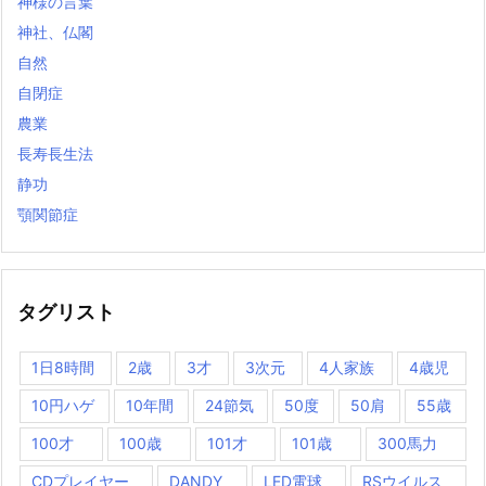
神様の言葉
神社、仏閣
自然
自閉症
農業
長寿長生法
静功
顎関節症
タグリスト
1日8時間
2歳
3才
3次元
4人家族
4歳児
10円ハゲ
10年間
24節気
50度
50肩
55歳
100才
100歳
101才
101歳
300馬力
CDプレイヤー
DANDY
LED電球
RSウイルス