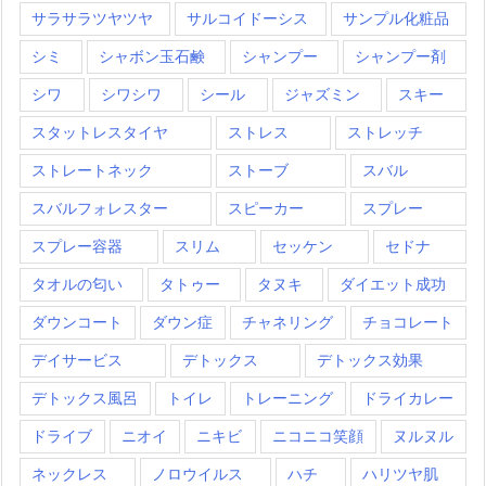
サラサラツヤツヤ
サルコイドーシス
サンプル化粧品
シミ
シャボン玉石鹸
シャンプー
シャンプー剤
シワ
シワシワ
シール
ジャズミン
スキー
スタットレスタイヤ
ストレス
ストレッチ
ストレートネック
ストーブ
スバル
スバルフォレスター
スピーカー
スプレー
スプレー容器
スリム
セッケン
セドナ
タオルの匂い
タトゥー
タヌキ
ダイエット成功
ダウンコート
ダウン症
チャネリング
チョコレート
デイサービス
デトックス
デトックス効果
デトックス風呂
トイレ
トレーニング
ドライカレー
ドライブ
ニオイ
ニキビ
ニコニコ笑顔
ヌルヌル
ネックレス
ノロウイルス
ハチ
ハリツヤ肌