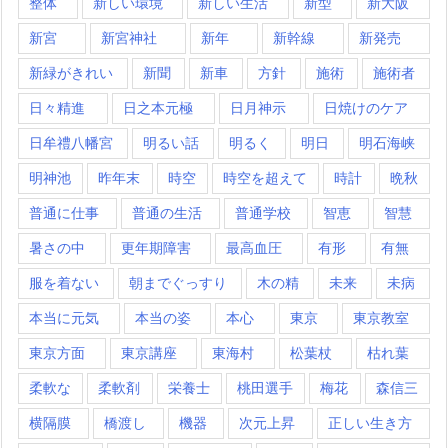
整体
新しい環境
新しい生活
新型
新大阪
新宮
新宮神社
新年
新幹線
新発売
新緑がきれい
新聞
新車
方針
施術
施術者
日々精進
日之本元極
日月神示
日焼けのケア
日牟禮八幡宮
明るい話
明るく
明日
明石海峡
明神池
昨年末
時空
時空を超えて
時計
晩秋
普通に仕事
普通の生活
普通学校
智恵
智慧
暑さの中
更年期障害
最高血圧
有形
有無
服を着ない
朝までぐっすり
木の精
未来
未病
本当に元気
本当の姿
本心
東京
東京教室
東京方面
東京講座
東海村
松葉杖
枯れ葉
柔軟な
柔軟剤
栄養士
桃田選手
梅花
森信三
横隔膜
橋渡し
機器
次元上昇
正しい生き方