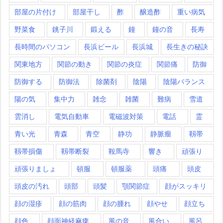
部屋の片付け
部屋干し
酢
醸造酢
重い病気
野菜食
銚子川
鍛える
鐘
鐘の音
長寿
長時間のパソコン
長浜ビール
長浜城
長生きの秘訣
関東地方
関節の動き
関節の炎症
関節痛
防御
防御する
防御法
除菌剤
陰陽
陰陽バランス
陽の気
集中力
雑念
雑菌
難病
雪道
雲消し
電気自動車
電磁波対策
電話
霊
青い光
青森
青空
静功
静脈瘤
靱帯
靱帯損傷
靱帯断裂
鞍馬寺
響き
頑張り
頑張りましょ
頓服
頓服薬
頭痛
頭皮
頭皮の汚れ
頭部
頭髪
顎関節症
顔がスッキリ
顔の湿疹
顔の筋肉
顔の腫れ
顔やせ
顔立ち
顔色
顔面神経麻痺
風の音
風合い
風呂