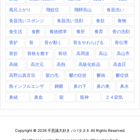
風呂上がり
飛蚊症
飛騨高山
食器洗い
食器洗いスポンジ
食器洗い洗剤
食欲
食物
食生活
食酢
養徳標準
養肝
養育
香の洗剤
香炉
骨
骨が動く
骨をやわらげる
骨伝導
骨折
骨格を癒す
骨頭
高周波
高山
高山市
高槻
高次元
高熱
高級化粧品
高血圧
高野山真言宗
髪の毛
鬱の症状
鬱病
鬱症状
鳥インフルエンザ
麹菌
鼻の下
鼻の奥
鼻水
鼻緒
鼻血
龍
龍神
２４節気
Copyright ©
2026
不思議大好き ババタヌキ
All Rights Reserved.