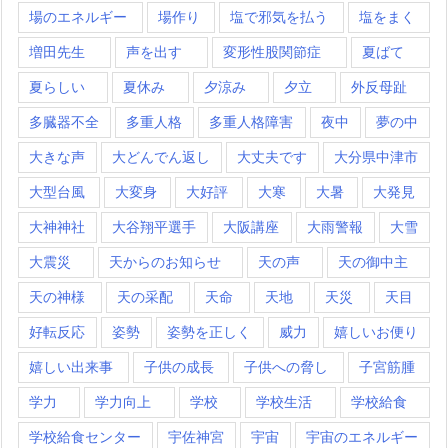
場のエネルギー
場作り
塩で邪気を払う
塩をまく
増田先生
声を出す
変形性股関節症
夏ばて
夏らしい
夏休み
夕涼み
夕立
外反母趾
多臓器不全
多重人格
多重人格障害
夜中
夢の中
大きな声
大どんでん返し
大丈夫です
大分県中津市
大型台風
大変身
大好評
大寒
大暑
大発見
大神神社
大谷翔平選手
大阪講座
大雨警報
大雪
大震災
天からのお知らせ
天の声
天の御中主
天の神様
天の采配
天命
天地
天災
天目
好転反応
姿勢
姿勢を正しく
威力
嬉しいお便り
嬉しい出来事
子供の成長
子供への脅し
子宮筋腫
学力
学力向上
学校
学校生活
学校給食
学校給食センター
宇佐神宮
宇宙
宇宙のエネルギー