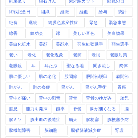
約束破り
純石けん
紫外線カット
終戦の日
終戦記念日
組織
経脈
経血
給与
統計
絶食
継続
網膜色素変性症
緊急
緊急事態
線香
練功会
縁
美しい音色
美白効果
美白化粧水
美顔
美顔水
羽生結弦選手
羽生選手
老い
老化
老化現象
老師
老眼
老眼対策
老眼鏡
耳
耳たぶ
聖なる地
聞き流し
肉体
肌に優しい
肌の老化
股関節
股関節脱臼
肩関節
肺がん
肺の炎症
胃がん
胃がん手術
胃癌
背中が痛い
背中の刺青
背骨
背骨のゆがみ
胎児
胎息
能力を発揮
能率
脊髄
脚が細くなる
脳
脳ミソ
脳出血の後遺症
脳天
脳梗塞
脳梗塞予防
脳機能障害
脳細胞
脳脊髄液減少症
腎虚