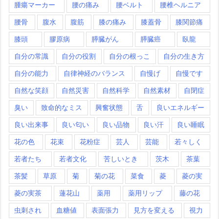
腫瘍マーカー
腰の痛み
腰ベルト
腰椎ヘルニア
腰骨
腹水
腹筋
膝の痛み
膝蓋骨
膝関節痛
膝頭
膠原病
膵臓がん
膵臓癌
臥龍
自分の常識
自分の役割
自分の根っこ
自分の生き方
自分の能力
自律神経のバランス
自慢げ
自慢です
自然な笑顔
自然災害
自然科学
自然素材
自閉症
臭い
致命的なミス
興奮状態
舌
良いエネルギー
良い出来事
良い匂い
良い品物
良い汗
良い睡眠
花の色
花束
花粉症
芸人
芸能
若々しく
若者たち
若者文化
苦しいとき
茨木
茶葉
茶髪
草原
菊
菊の花
菜食
菱
菱の実
菱の実茶
蓮花山
薬用
薬用リップ
藤の花
虫刺され
血糖値
表面張力
見方を変える
視力