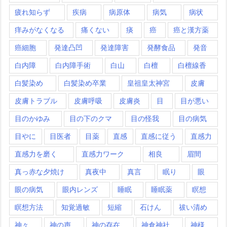
疲れ知らず
疾病
病原体
病気
病状
痒みがなくなる
痛くない
痰
癌
癌と漢方薬
癌細胞
発達凸凹
発達障害
発酵食品
発音
白内障
白内障手術
白山
白檀
白檀線香
白髪染め
白髪染め卒業
皇祖皇太神宮
皮膚
皮膚トラブル
皮膚呼吸
皮膚炎
目
目が悪い
目のかゆみ
目の下のクマ
目の怪我
目の病気
目やに
目医者
目薬
直感
直感に従う
直感力
直感力を磨く
直感力ワーク
相良
眉間
真っ赤な夕焼け
真夜中
真言
眠り
眼
眼の病気
眼内レンズ
睡眠
睡眠薬
瞑想
瞑想方法
知覚過敏
短縮
石けん
祓い清め
神々
神の声
神の存在
神倉神社
神様