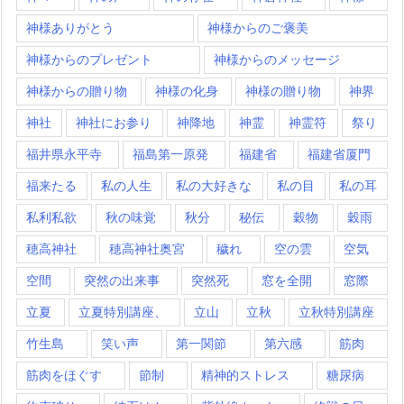
神様ありがとう
神様からのご褒美
神様からのプレゼント
神様からのメッセージ
神様からの贈り物
神様の化身
神様の贈り物
神界
神社
神社にお参り
神降地
神霊
神霊符
祭り
福井県永平寺
福島第一原発
福建省
福建省厦門
福来たる
私の人生
私の大好きな
私の目
私の耳
私利私欲
秋の味覚
秋分
秘伝
穀物
穀雨
穂高神社
穂高神社奥宮
穢れ
空の雲
空気
空間
突然の出来事
突然死
窓を全開
窓際
立夏
立夏特別講座、
立山
立秋
立秋特別講座
竹生島
笑い声
第一関節
第六感
筋肉
筋肉をほぐす
節制
精神的ストレス
糖尿病