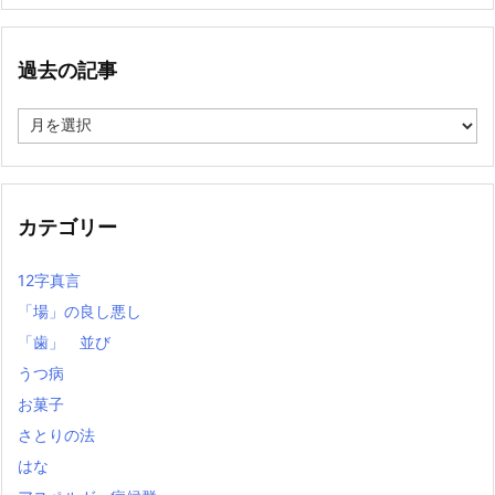
過去の記事
過
去
の
記
事
カテゴリー
12字真言
「場」の良し悪し
「歯」 並び
うつ病
お菓子
さとりの法
はな