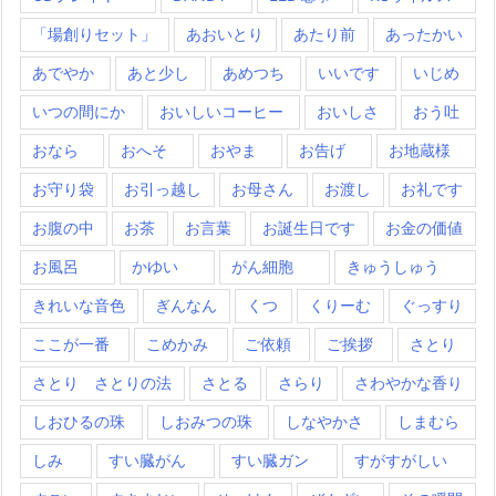
「場創りセット」
あおいとり
あたり前
あったかい
あでやか
あと少し
あめつち
いいです
いじめ
いつの間にか
おいしいコーヒー
おいしさ
おう吐
おなら
おへそ
おやま
お告げ
お地蔵様
お守り袋
お引っ越し
お母さん
お渡し
お礼です
お腹の中
お茶
お言葉
お誕生日です
お金の価値
お風呂
かゆい
がん細胞
きゅうしゅう
きれいな音色
ぎんなん
くつ
くりーむ
ぐっすり
ここが一番
こめかみ
ご依頼
ご挨拶
さとり
さとり さとりの法
さとる
さらり
さわやかな香り
しおひるの珠
しおみつの珠
しなやかさ
しまむら
しみ
すい臓がん
すい臓ガン
すがすがしい