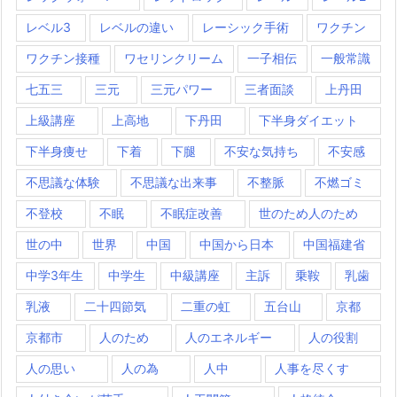
レベル3
レベルの違い
レーシック手術
ワクチン
ワクチン接種
ワセリンクリーム
一子相伝
一般常識
七五三
三元
三元パワー
三者面談
上丹田
上級講座
上高地
下丹田
下半身ダイエット
下半身痩せ
下着
下腿
不安な気持ち
不安感
不思議な体験
不思議な出来事
不整脈
不燃ゴミ
不登校
不眠
不眠症改善
世のため人のため
世の中
世界
中国
中国から日本
中国福建省
中学3年生
中学生
中級講座
主訴
乗鞍
乳歯
乳液
二十四節気
二重の虹
五台山
京都
京都市
人のため
人のエネルギー
人の役割
人の思い
人の為
人中
人事を尽くす