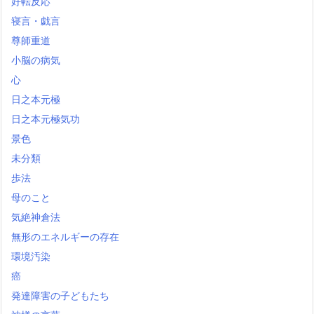
好転反応
寝言・戯言
尊師重道
小脳の病気
心
日之本元極
日之本元極気功
景色
未分類
歩法
母のこと
気絶神倉法
無形のエネルギーの存在
環境汚染
癌
発達障害の子どもたち