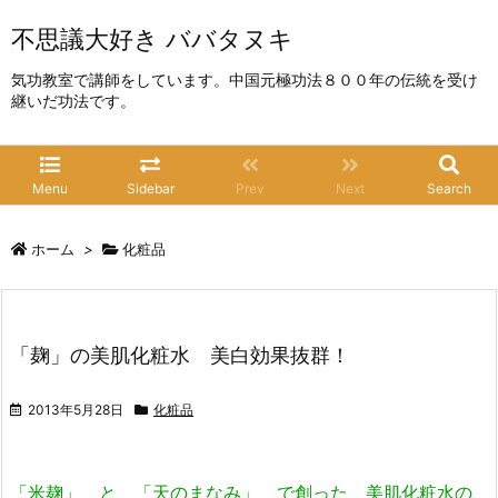
不思議大好き ババタヌキ
気功教室で講師をしています。中国元極功法８００年の伝統を受け
継いだ功法です。
Menu
Sidebar
Prev
Next
Search
ホーム
>
化粧品
「麹」の美肌化粧水 美白効果抜群！
2013年5月28日
化粧品
「米麹」 と 「天のまなみ」 で創った 美肌化粧水の