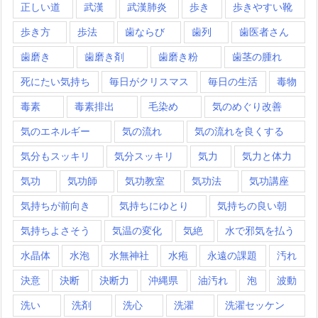
正しい道
武漢
武漢肺炎
歩き
歩きやすい靴
歩き方
歩法
歯ならび
歯列
歯医者さん
歯磨き
歯磨き剤
歯磨き粉
歯茎の腫れ
死にたい気持ち
毎日がクリスマス
毎日の生活
毒物
毒素
毒素排出
毛染め
気のめぐり改善
気のエネルギー
気の流れ
気の流れを良くする
気分もスッキリ
気分スッキリ
気力
気力と体力
気功
気功師
気功教室
気功法
気功講座
気持ちが前向き
気持ちにゆとり
気持ちの良い朝
気持ちよさそう
気温の変化
気絶
水で邪気を払う
水晶体
水泡
水無神社
水疱
永遠の課題
汚れ
決意
決断
決断力
沖縄県
油汚れ
泡
波動
洗い
洗剤
洗心
洗濯
洗濯セッケン