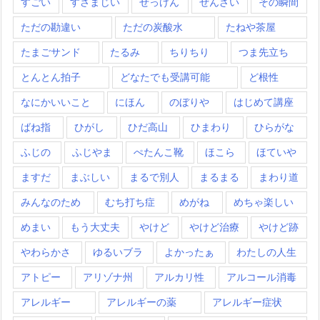
すごい
すさまじい
せっけん
ぜんざい
その瞬間
ただの勘違い
ただの炭酸水
たねや茶屋
たまごサンド
たるみ
ちりちり
つま先立ち
とんとん拍子
どなたでも受講可能
ど根性
なにかいいこと
にほん
のぼりや
はじめて講座
ばね指
ひがし
ひだ高山
ひまわり
ひらがな
ふじの
ふじやま
ぺたんこ靴
ほこら
ほていや
ますだ
まぶしい
まるで別人
まるまる
まわり道
みんなのため
むち打ち症
めがね
めちゃ楽しい
めまい
もう大丈夫
やけど
やけど治療
やけど跡
やわらかさ
ゆるいブラ
よかったぁ
わたしの人生
アトピー
アリゾナ州
アルカリ性
アルコール消毒
アレルギー
アレルギーの薬
アレルギー症状