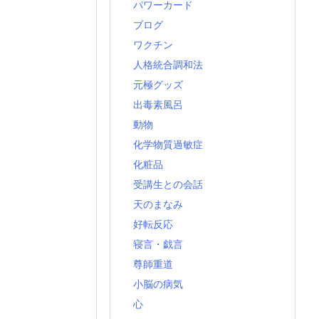
パワーカード
ブログ
ワクチン
人格統合調和法
元極グッズ
出毒素風呂
動物
化学物質過敏症
化粧品
受講生との会話
天のまなみ
好転反応
寝言・戯言
尊師重道
小脳の病気
心