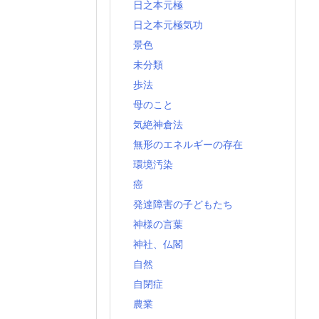
日之本元極
日之本元極気功
景色
未分類
歩法
母のこと
気絶神倉法
無形のエネルギーの存在
環境汚染
癌
発達障害の子どもたち
神様の言葉
神社、仏閣
自然
自閉症
農業