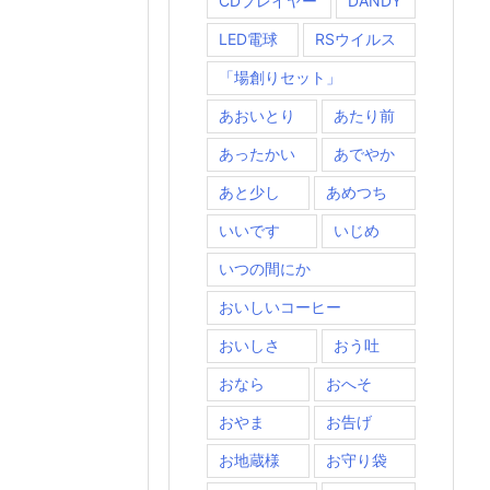
CDプレイヤー
DANDY
LED電球
RSウイルス
「場創りセット」
あおいとり
あたり前
あったかい
あでやか
あと少し
あめつち
いいです
いじめ
いつの間にか
おいしいコーヒー
おいしさ
おう吐
おなら
おへそ
おやま
お告げ
お地蔵様
お守り袋