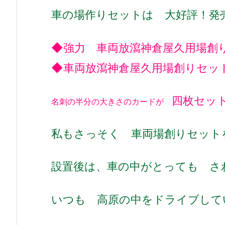
車の場作りセットは 大好評！発
◆強力 車両放瀉神倉屋久用場創りセ
◆車両放瀉神倉屋久用場創りセッ
四枚セッ
名刺の半分の大きさのカードが
私もさっそく 車両場創りセット
設置後は、車の中がとっても さ
いつも 高原の中をドライブして