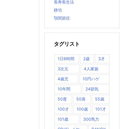
長寿長生法
静功
顎関節症
タグリスト
1日8時間
2歳
3才
3次元
4人家族
4歳児
10円ハゲ
10年間
24節気
50度
50肩
55歳
100才
100歳
101才
101歳
300馬力