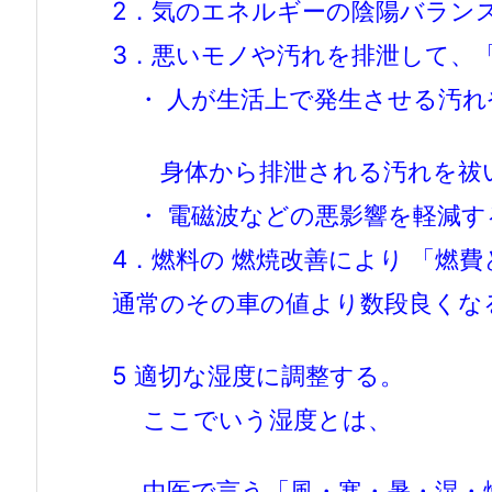
2．気のエネルギーの陰陽バラン
3．悪いモノや汚れを排泄して、
・ 人が生活上で発生させる汚れ
身体から排泄される汚れを祓
・ 電磁波などの悪影響を軽減す
4．燃料の 燃焼改善により 「燃
通常のその車の値より数段良くな
5 適切な湿度に調整する。
ここでいう湿度とは、
中医で言う「風・寒・暑・湿・