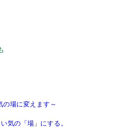
も
も
気の場に変えます～
よい気の「場」にする。