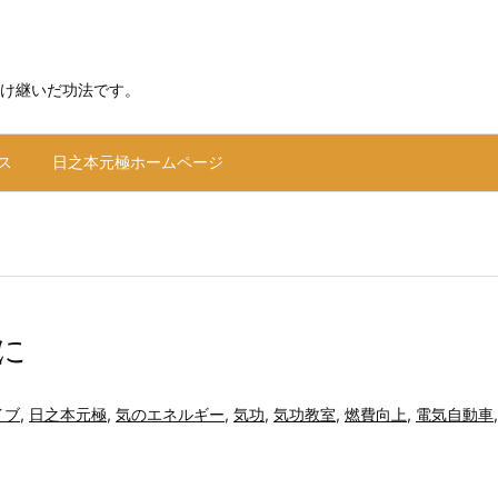
け継いだ功法です。
ス
日之本元極ホームページ
に
イブ
,
日之本元極
,
気のエネルギー
,
気功
,
気功教室
,
燃費向上
,
電気自動車