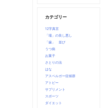
の
記
事
カテゴリー
12字真言
「場」の良し悪し
「歯」 並び
うつ病
お菓子
さとりの法
はな
アスペルガー症候群
アトピー
サプリメント
スポーツ
ダイエット