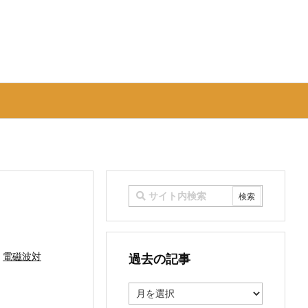
,
電磁波対
過去の記事
過
去