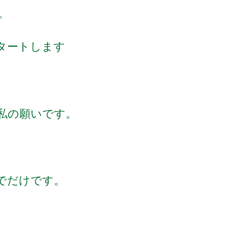
。
タートします
私の願いです。
でだけです。