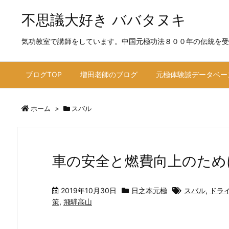
不思議大好き ババタヌキ
気功教室で講師をしています。中国元極功法８００年の伝統を受
ブログTOP
増田老師のブログ
元極体験談データベー
ホーム
>
スバル
車の安全と燃費向上のため
2019年10月30日
日之本元極
スバル
,
ドラ
策
,
飛騨高山