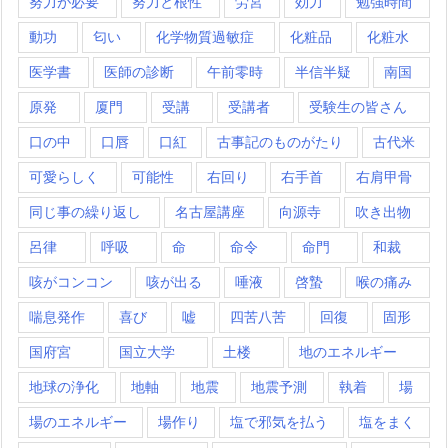
努力が必要
努力と根性
労宮
効力
勉強時間
動功
匂い
化学物質過敏症
化粧品
化粧水
医学書
医師の診断
午前零時
半信半疑
南国
原発
厦門
受講
受講者
受験生の皆さん
口の中
口唇
口紅
古事記のものがたり
古代米
可愛らしく
可能性
右回り
右手首
右肩甲骨
同じ事の繰り返し
名古屋講座
向源寺
吹き出物
呂律
呼吸
命
命令
命門
和裁
咳がコンコン
咳が出る
唾液
啓蟄
喉の痛み
喘息発作
喜び
嘘
四苦八苦
回復
固形
国府宮
国立大学
土楼
地のエネルギー
地球の浄化
地軸
地震
地震予測
執着
場
場のエネルギー
場作り
塩で邪気を払う
塩をまく