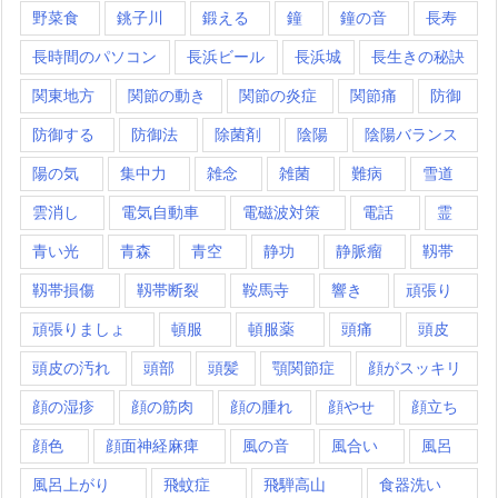
野菜食
銚子川
鍛える
鐘
鐘の音
長寿
長時間のパソコン
長浜ビール
長浜城
長生きの秘訣
関東地方
関節の動き
関節の炎症
関節痛
防御
防御する
防御法
除菌剤
陰陽
陰陽バランス
陽の気
集中力
雑念
雑菌
難病
雪道
雲消し
電気自動車
電磁波対策
電話
霊
青い光
青森
青空
静功
静脈瘤
靱帯
靱帯損傷
靱帯断裂
鞍馬寺
響き
頑張り
頑張りましょ
頓服
頓服薬
頭痛
頭皮
頭皮の汚れ
頭部
頭髪
顎関節症
顔がスッキリ
顔の湿疹
顔の筋肉
顔の腫れ
顔やせ
顔立ち
顔色
顔面神経麻痺
風の音
風合い
風呂
風呂上がり
飛蚊症
飛騨高山
食器洗い