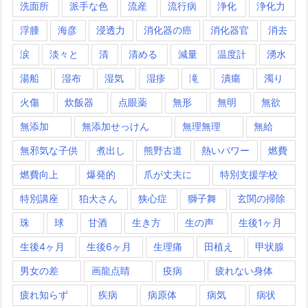
洗面所
派手な色
流産
流行病
浄化
浄化力
浮腫
海彦
浸透力
消化器の癌
消化器官
消去
涙
淡々と
清
清める
減量
温度計
湧水
湯船
湿布
湿気
湿疹
滝
潰瘍
濁り
火傷
炊飯器
点眼薬
無形
無明
無欲
無添加
無添加せっけん
無理無理
無給
無邪気な子供
煮出し
熊野古道
熱いパワー
燃費
燃費向上
爆発的
爪が丈夫に
特別支援学校
特別講座
狛犬さん
狭心症
獅子舞
玄関の掃除
珠
球
甘酒
生き方
生の声
生後1ヶ月
生後4ヶ月
生後6ヶ月
生理痛
田植え
甲状腺
男女の差
画龍点睛
疫病
疲れない身体
疲れ知らず
疾病
病原体
病気
病状