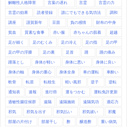
解離性人格障害
言葉の遅れ
言霊
言霊の力
言霊の効果
読者登録
誰にでもできる気功法
調和
講座
謹賀新年
豆苗
負の感情
財布の中身
貧血
質素な食事
赤い服
赤ちゃんの肌着
超越
足が細く
足のむくみ
足の冷え
足の指
足の甲
足の甲の浮腫
足の裏
足首
踵
踵の痛み
踵落とし
身体が軽い
身体に悪い
身体に良い
身体の軸
身体の重心
身体全身
車の運転
車酔い
軟骨
転居
転校生
軽い風邪
逆子
逆転
通知表
速報
進行癌
運をつかむ
運転免許更新
過敏性腸症候群
遠隔
遠隔施術
遠隔気功
適応力
邪気
邪気を出す
邪気払い
邪気祓い
邪魔
部屋の片付け
部屋干し
酢
醸造酢
重い病気