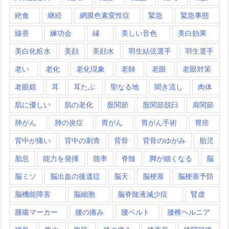
絶食
継続
網膜色素変性症
緊急
緊急事態
線香
練功会
縁
美しい音色
美白効果
美白化粧水
美顔
美顔水
羽生結弦選手
羽生選手
老い
老化
老化現象
老師
老眼
老眼対策
老眼鏡
耳
耳たぶ
聖なる地
聞き流し
肉体
肌に優しい
肌の老化
股関節
股関節脱臼
肩関節
肺がん
肺の炎症
胃がん
胃がん手術
胃癌
背中が痛い
背中の刺青
背骨
背骨のゆがみ
胎児
胎息
能力を発揮
能率
脊髄
脚が細くなる
脳
脳ミソ
脳出血の後遺症
脳天
脳梗塞
脳梗塞予防
脳機能障害
脳細胞
脳脊髄液減少症
腎虚
腫瘍マーカー
腰の痛み
腰ベルト
腰椎ヘルニア