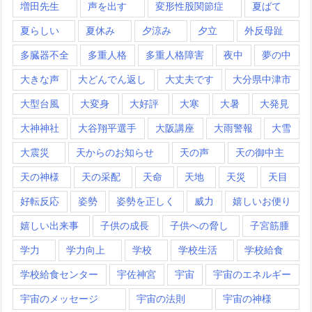
増田先生
声を出す
変形性股関節症
夏ばて
夏らしい
夏休み
夕涼み
夕立
外反母趾
多臓器不全
多重人格
多重人格障害
夜中
夢の中
大きな声
大どんでん返し
大丈夫です
大分県中津市
大型台風
大変身
大好評
大寒
大暑
大発見
大神神社
大谷翔平選手
大阪講座
大雨警報
大雪
大震災
天からのお知らせ
天の声
天の御中主
天の神様
天の采配
天命
天地
天災
天目
好転反応
姿勢
姿勢を正しく
威力
嬉しいお便り
嬉しい出来事
子供の成長
子供への脅し
子宮筋腫
学力
学力向上
学校
学校生活
学校給食
学校給食センター
宇佐神宮
宇宙
宇宙のエネルギー
宇宙のメッセージ
宇宙の法則
宇宙の神様