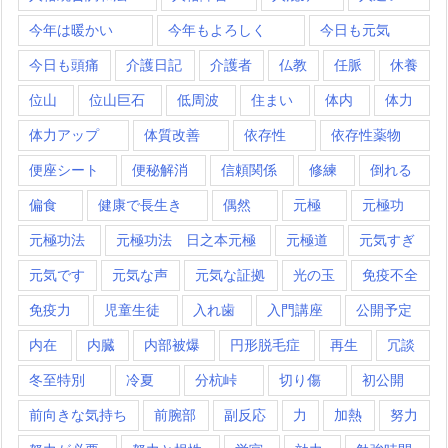
今年は暖かい
今年もよろしく
今日も元気
今日も頭痛
介護日記
介護者
仏教
任脈
休養
位山
位山巨石
低周波
住まい
体内
体力
体力アップ
体質改善
依存性
依存性薬物
便座シート
便秘解消
信頼関係
修練
倒れる
偏食
健康で長生き
偶然
元極
元極功
元極功法
元極功法 日之本元極
元極道
元気すぎ
元気です
元気な声
元気な証拠
光の玉
免疫不全
免疫力
児童生徒
入れ歯
入門講座
公開予定
内在
内臓
内部被爆
円形脱毛症
再生
冗談
冬至特別
冷夏
分杭峠
切り傷
初公開
前向きな気持ち
前腕部
副反応
力
加熱
努力