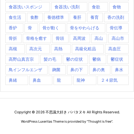
食器洗いスポンジ
食器洗い洗剤
食欲
食物
食生活
食酢
養徳標準
養肝
養育
香の洗剤
香炉
骨
骨が動く
骨をやわらげる
骨伝導
骨折
骨格を癒す
骨頭
高周波
高山
高山市
高槻
高次元
高熱
高級化粧品
高血圧
高野山真言宗
髪の毛
鬱の症状
鬱病
鬱症状
鳥インフルエンザ
麹菌
鼻の下
鼻の奥
鼻水
鼻緒
鼻血
龍
龍神
２４節気
Copyright ©
2026
不思議大好き ババタヌキ
All Rights Reserved.
WordPress Luxeritas Theme is provided by "
Thought is free
".