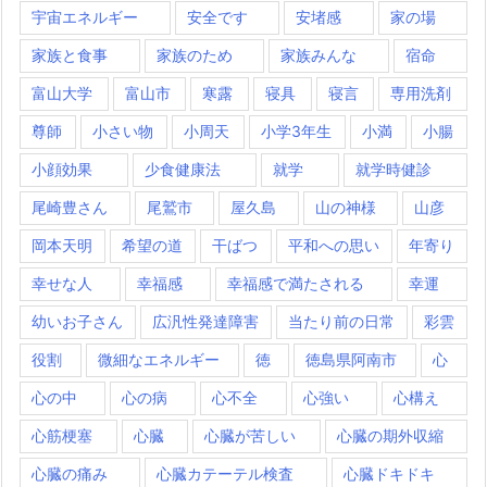
宇宙エネルギー
安全です
安堵感
家の場
家族と食事
家族のため
家族みんな
宿命
富山大学
富山市
寒露
寝具
寝言
専用洗剤
尊師
小さい物
小周天
小学3年生
小満
小腸
小顔効果
少食健康法
就学
就学時健診
尾崎豊さん
尾鷲市
屋久島
山の神様
山彦
岡本天明
希望の道
干ばつ
平和への思い
年寄り
幸せな人
幸福感
幸福感で満たされる
幸運
幼いお子さん
広汎性発達障害
当たり前の日常
彩雲
役割
微細なエネルギー
徳
徳島県阿南市
心
心の中
心の病
心不全
心強い
心構え
心筋梗塞
心臓
心臓が苦しい
心臓の期外収縮
心臓の痛み
心臓カテーテル検査
心臓ドキドキ