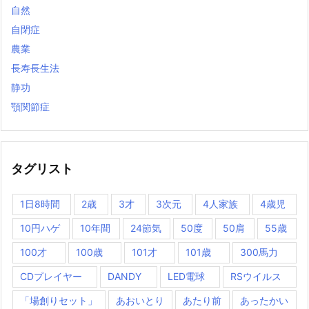
自然
自閉症
農業
長寿長生法
静功
顎関節症
タグリスト
1日8時間
2歳
3才
3次元
4人家族
4歳児
10円ハゲ
10年間
24節気
50度
50肩
55歳
100才
100歳
101才
101歳
300馬力
CDプレイヤー
DANDY
LED電球
RSウイルス
「場創りセット」
あおいとり
あたり前
あったかい