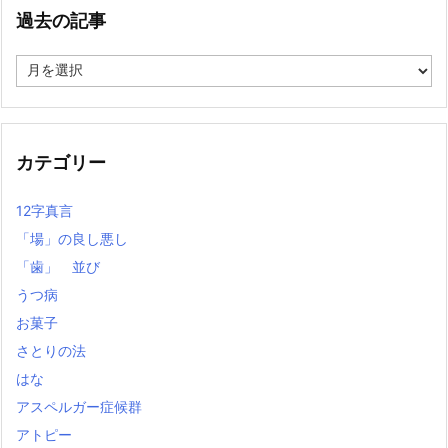
過去の記事
過
去
の
記
事
カテゴリー
12字真言
「場」の良し悪し
「歯」 並び
うつ病
お菓子
さとりの法
はな
アスペルガー症候群
アトピー