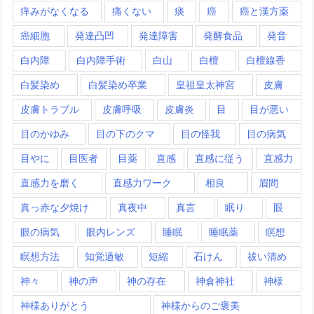
痒みがなくなる
痛くない
痰
癌
癌と漢方薬
癌細胞
発達凸凹
発達障害
発酵食品
発音
白内障
白内障手術
白山
白檀
白檀線香
白髪染め
白髪染め卒業
皇祖皇太神宮
皮膚
皮膚トラブル
皮膚呼吸
皮膚炎
目
目が悪い
目のかゆみ
目の下のクマ
目の怪我
目の病気
目やに
目医者
目薬
直感
直感に従う
直感力
直感力を磨く
直感力ワーク
相良
眉間
真っ赤な夕焼け
真夜中
真言
眠り
眼
眼の病気
眼内レンズ
睡眠
睡眠薬
瞑想
瞑想方法
知覚過敏
短縮
石けん
祓い清め
神々
神の声
神の存在
神倉神社
神様
神様ありがとう
神様からのご褒美