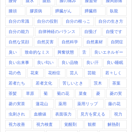
腰骨
腹水
腹筋
膝の痛み
膝蓋骨
膝関節痛
膝頭
膠原病
膵臓がん
膵臓癌
臥龍
自分の常識
自分の役割
自分の根っこ
自分の生き方
自分の能力
自律神経のバランス
自慢げ
自慢です
自然な笑顔
自然災害
自然科学
自然素材
自閉症
臭い
致命的なミス
興奮状態
舌
良いエネルギー
良い出来事
良い匂い
良い品物
良い汗
良い睡眠
花の色
花束
花粉症
芸人
芸能
若々しく
若者たち
若者文化
苦しいとき
茨木
茶葉
茶髪
草原
菊
菊の花
菜食
菱
菱の実
菱の実茶
蓮花山
薬用
薬用リップ
藤の花
虫刺され
血糖値
表面張力
見方を変える
視力
視力改善
視力検査
覚醒剤
観察
解熱剤