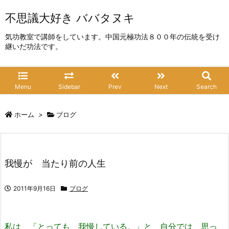
不思議大好き ババタヌキ
気功教室で講師をしています。中国元極功法８００年の伝統を受け
継いだ功法です。
Menu
Sidebar
Prev
Next
Search
ホーム
>
ブログ
我慢が 当たり前の人生
2011年9月16日
ブログ
私は 「とっても 我慢している。」と 自分では 思っ