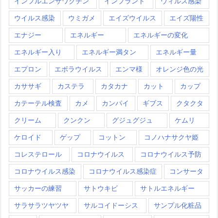
インフルエンザワクチン
インプラント
ウィルス感染
ウイルス感染
ウミガメ
エイズウイルス
エイズ陽性
エナジー
エネルギー
エネルギーの変化
エネルギー入り
エネルギー満タン
エネルギー量
エプロン
エボラウイルス
エンマ様
オレンジ色の光
カササギ
カステラ
カタカナ
カット
カップ
カテーテル検査
カメ
カンパイ
ギブス
クタクタ
クリーム
クンクン
グジュグジュ
ケムリ
ケロイド
ゲップ
コットン
コノハナサクヤ姫
コレステロール
コロナウイルス
コロナウイルス予防
コロナウイルス感染
コロナウイルス感染症
コンサータ
サッカーの練習
サトウキビ
サトルエネルギー
サラサラツヤツヤ
サルコイドーシス
サンプル化粧品