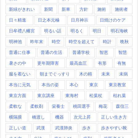
新緑がきれい
新聞
新車
方針
施術
施術者
日々精進
日之本元極
日月神示
日焼けのケア
日牟禮八幡宮
明るい話
明るく
明日
明石海峡
明神池
昨年末
時空
時空を超えて
時計
晩秋
普通に仕事
普通の生活
普通学校
智恵
智慧
暑さの中
更年期障害
最高血圧
有形
有無
服を着ない
朝までぐっすり
木の精
未来
未病
本当に元気
本当の姿
本心
東京
東京教室
東京方面
東京講座
東海村
松葉杖
枯れ葉
柔軟な
柔軟剤
栄養士
桃田選手
梅花
森信三
横隔膜
橋渡し
機器
次元上昇
正しい生き方
正しい道
武漢
武漢肺炎
歩き
歩きやすい靴