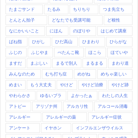
たまごサンド
たるみ
ちりちり
つま先立ち
とんとん拍子
どなたでも受講可能
ど根性
なにかいいこと
にほん
のぼりや
はじめて講座
ばね指
ひがし
ひだ高山
ひまわり
ひらがな
ふじの
ふじやま
ぺたんこ靴
ほこら
ほていや
ますだ
まぶしい
まるで別人
まるまる
まわり道
みんなのため
むち打ち症
めがね
めちゃ楽しい
めまい
もう大丈夫
やけど
やけど治療
やけど跡
やわらかさ
ゆるいブラ
よかったぁ
わたしの人生
アトピー
アリゾナ州
アルカリ性
アルコール消毒
アレルギー
アレルギーの薬
アレルギー症状
アンケート
イヤホン
インフルエンザウイルス