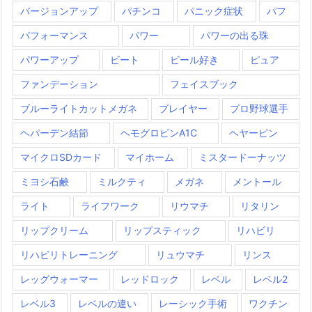
バージョンアップ
パチンコ
パニック症状
パフ
パフォーマンス
パワー
パワーの出る珠
パワーアップ
ビート
ビール好き
ピュア
ファンデーション
フェイスブック
ブルーライトカットメガネ
プレイヤー
プロ野球選手
ヘパーデン結節
ヘモグロビンA1C
ヘヤーピン
マイクロSDカード
マイホーム
ミスタードーナッツ
ミヨシ石鹸
ミルクティ
メガネ
メントール
ライト
ライフワーク
リウマチ
リタリン
リップクリーム
リップスティック
リハビリ
リハビリトレーニング
リュウマチ
リンス
レッグウォーマー
レッドロック
レベル
レベル2
レベル3
レベルの違い
レーシック手術
ワクチン