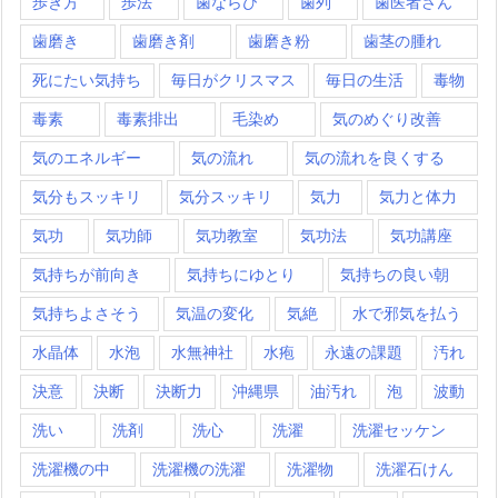
歩き方
歩法
歯ならび
歯列
歯医者さん
歯磨き
歯磨き剤
歯磨き粉
歯茎の腫れ
死にたい気持ち
毎日がクリスマス
毎日の生活
毒物
毒素
毒素排出
毛染め
気のめぐり改善
気のエネルギー
気の流れ
気の流れを良くする
気分もスッキリ
気分スッキリ
気力
気力と体力
気功
気功師
気功教室
気功法
気功講座
気持ちが前向き
気持ちにゆとり
気持ちの良い朝
気持ちよさそう
気温の変化
気絶
水で邪気を払う
水晶体
水泡
水無神社
水疱
永遠の課題
汚れ
決意
決断
決断力
沖縄県
油汚れ
泡
波動
洗い
洗剤
洗心
洗濯
洗濯セッケン
洗濯機の中
洗濯機の洗濯
洗濯物
洗濯石けん