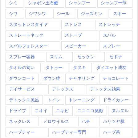
シミ
シャボン玉石鹸
シャンプー
シャンプー剤
シワ
シワシワ
シール
ジャズミン
スキー
スタットレスタイヤ
ストレス
ストレッチ
ストレートネック
ストーブ
スバル
スバルフォレスター
スピーカー
スプレー
スプレー容器
スリム
セッケン
セドナ
タオルの匂い
タトゥー
タヌキ
ダイエット成功
ダウンコート
ダウン症
チャネリング
チョコレート
デイサービス
デトックス
デトックス効果
デトックス風呂
トイレ
トレーニング
ドライカレー
ドライブ
ニオイ
ニキビ
ニコニコ笑顔
ヌルヌル
ネックレス
ノロウイルス
ハチ
ハリツヤ肌
ハーブティー
ハーブティー専門
ハーブ茶