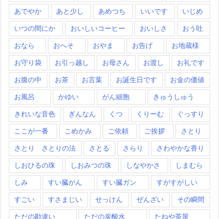
あでやか
あと少し
あめつち
いいです
いじめ
いつの間にか
おいしいコーヒー
おいしさ
おう吐
おなら
おへそ
おやま
お告げ
お地蔵様
お守り袋
お引っ越し
お母さん
お渡し
お礼です
お腹の中
お茶
お言葉
お誕生日です
お金の価値
お風呂
かゆい
がん細胞
きゅうしゅう
きれいな音色
ぎんなん
くつ
くりーむ
ぐっすり
ここが一番
こめかみ
ご依頼
ご挨拶
さとり
さとり さとりの法
さとる
さらり
さわやかな香り
しおひるの珠
しおみつの珠
しなやかさ
しまむら
しみ
すい臓がん
すい臓ガン
すがすがしい
すごい
すさまじい
せっけん
ぜんざい
その瞬間
ただの勘違い
ただの炭酸水
たねや茶屋