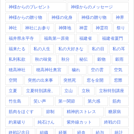
神様からのプレゼント
神様からのメッセージ
神様からの贈り物
神様の化身
神様の贈り物
神界
神社
神社にお参り
神降地
神霊
神霊符
祭り
福井県永平寺
福島第一原発
福建省
福建省厦門
福来たる
私の人生
私の大好きな
私の目
私の耳
私利私欲
秋の味覚
秋分
秘伝
穀物
穀雨
穂高神社
穂高神社奥宮
穢れ
空の雲
空気
空間
突然の出来事
突然死
窓を全開
窓際
立夏
立夏特別講座、
立山
立秋
立秋特別講座
竹生島
笑い声
第一関節
第六感
筋肉
筋肉をほぐす
節制
精神的ストレス
糖尿病
約束破り
純石けん
紫外線カット
終戦の日
終戦記念日
組織
経脈
経血
給与
統計