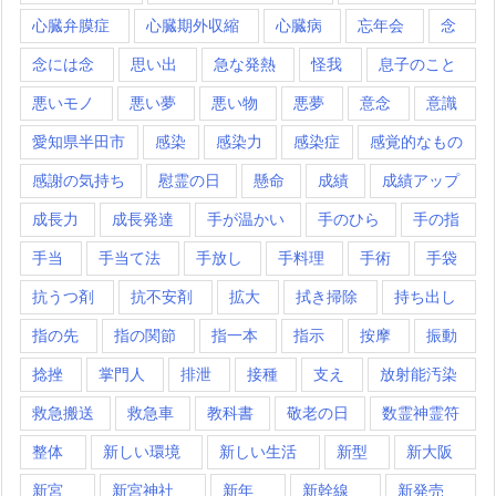
心臓弁膜症
心臓期外収縮
心臓病
忘年会
念
念には念
思い出
急な発熱
怪我
息子のこと
悪いモノ
悪い夢
悪い物
悪夢
意念
意識
愛知県半田市
感染
感染力
感染症
感覚的なもの
感謝の気持ち
慰霊の日
懸命
成績
成績アップ
成長力
成長発達
手が温かい
手のひら
手の指
手当
手当て法
手放し
手料理
手術
手袋
抗うつ剤
抗不安剤
拡大
拭き掃除
持ち出し
指の先
指の関節
指一本
指示
按摩
振動
捻挫
掌門人
排泄
接種
支え
放射能汚染
救急搬送
救急車
教科書
敬老の日
数霊神霊符
整体
新しい環境
新しい生活
新型
新大阪
新宮
新宮神社
新年
新幹線
新発売