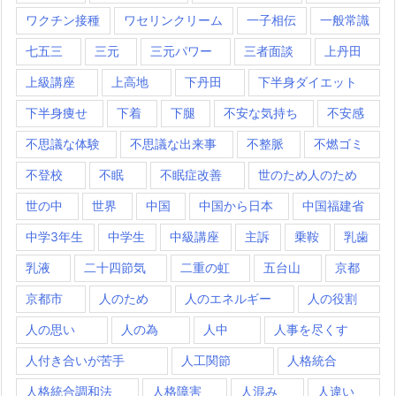
ワクチン接種
ワセリンクリーム
一子相伝
一般常識
七五三
三元
三元パワー
三者面談
上丹田
上級講座
上高地
下丹田
下半身ダイエット
下半身痩せ
下着
下腿
不安な気持ち
不安感
不思議な体験
不思議な出来事
不整脈
不燃ゴミ
不登校
不眠
不眠症改善
世のため人のため
世の中
世界
中国
中国から日本
中国福建省
中学3年生
中学生
中級講座
主訴
乗鞍
乳歯
乳液
二十四節気
二重の虹
五台山
京都
京都市
人のため
人のエネルギー
人の役割
人の思い
人の為
人中
人事を尽くす
人付き合いが苦手
人工関節
人格統合
人格統合調和法
人格障害
人混み
人違い