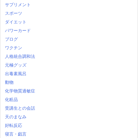
サプリメント
スポーツ
ダイエット
パワーカード
ブログ
ワクチン
人格統合調和法
元極グッズ
出毒素風呂
動物
化学物質過敏症
化粧品
受講生との会話
天のまなみ
好転反応
寝言・戯言