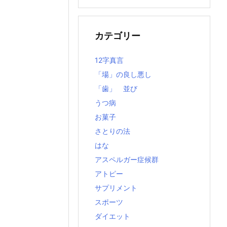
の
記
事
カテゴリー
12字真言
「場」の良し悪し
「歯」 並び
うつ病
お菓子
さとりの法
はな
アスペルガー症候群
アトピー
サプリメント
スポーツ
ダイエット