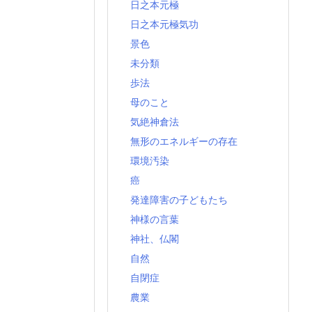
日之本元極
日之本元極気功
景色
未分類
歩法
母のこと
気絶神倉法
無形のエネルギーの存在
環境汚染
癌
発達障害の子どもたち
神様の言葉
神社、仏閣
自然
自閉症
農業