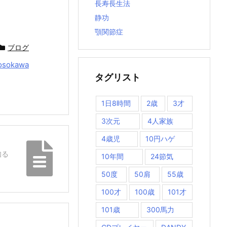
長寿長生法
静功
顎関節症
ブログ
osokawa
タグリスト
1日8時間
2歳
3才
3次元
4人家族
4歳児
10円ハゲ
知る
10年間
24節気
50度
50肩
55歳
100才
100歳
101才
101歳
300馬力