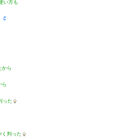
使い方も
た
たから
から
判った
やく判った