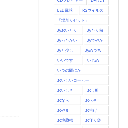
CDプレイヤー
DANDY
LED電球
RSウイルス
「場創りセット」
あおいとり
あたり前
あったかい
あでやか
あと少し
あめつち
いいです
いじめ
いつの間にか
おいしいコーヒー
おいしさ
おう吐
おなら
おへそ
おやま
お告げ
お地蔵様
お守り袋