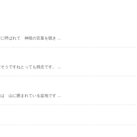
呼ばれて 神様の言葉を聴き ...
うですねとっても残念です。 ...
 山に囲まれている盆地です ...