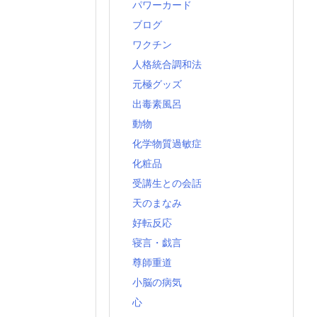
パワーカード
ブログ
ワクチン
人格統合調和法
元極グッズ
出毒素風呂
動物
化学物質過敏症
化粧品
受講生との会話
天のまなみ
好転反応
寝言・戯言
尊師重道
小脳の病気
心